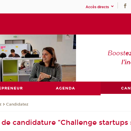
Accès directs
Boost
e
l’in
EPRENEUR
AGENDA
CAN
z
Candidatez
 de candidature “Challenge startups 