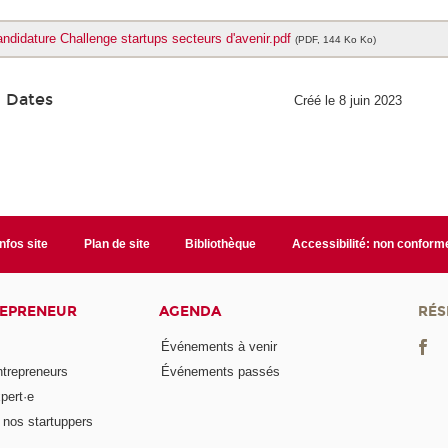
andidature Challenge startups secteurs d'avenir.pdf
(PDF, 144 Ko Ko)
Dates
Créé le 8 juin 2023
Infos site
Plan de site
Bibliothèque
Accessibilité: non conform
REPRENEUR
AGENDA
RÉS
Événements à venir
ntrepreneurs
Événements passés
pert·e
nos startuppers