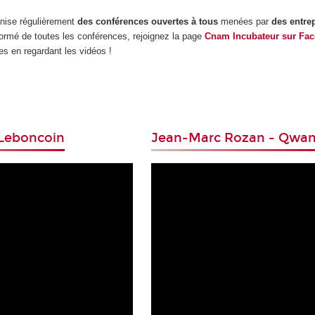
nise régulièrement
des conférences ouvertes à tous
menées par
des entre
nformé de toutes les conférences, rejoignez la page
Cnam Incubateur sur Fa
s en regardant les vidéos !
- Leboncoin
Jean-Marc Rozan - Qwan