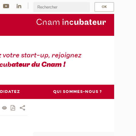
Cnam
inc
ubateur
z votre start-up, rejoignez
cub
ateur du Cnam !
DIDATEZ
QUI SOMMES-NOUS ?