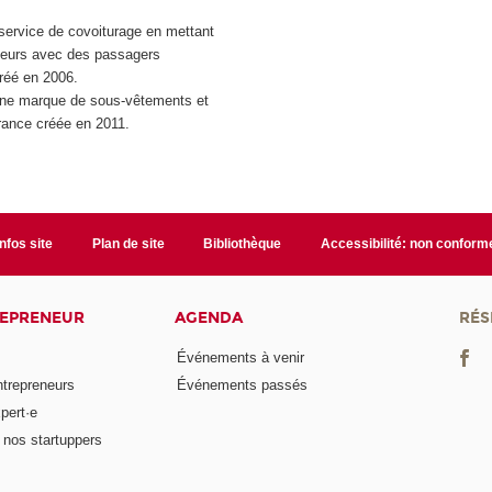
ervice de covoiturage en mettant
teurs avec des passagers
créé en 2006.
ne marque de sous-vêtements et
rance créée en 2011.
Infos site
Plan de site
Bibliothèque
Accessibilité: non conform
REPRENEUR
AGENDA
RÉS
Événements à venir
ntrepreneurs
Événements passés
pert·e
nos startuppers