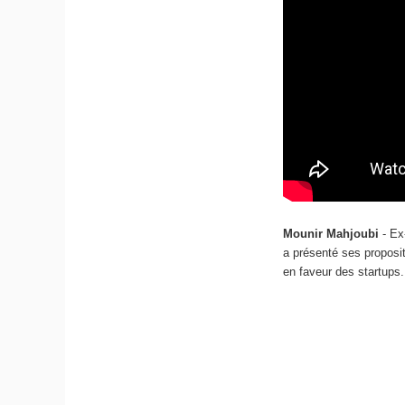
Mounir Mahjoubi
- Ex
a présenté ses proposit
en faveur des startups.