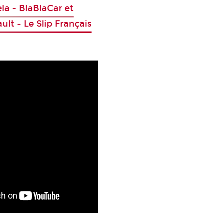
la - BlaBlaCar et
ult - Le Slip Français