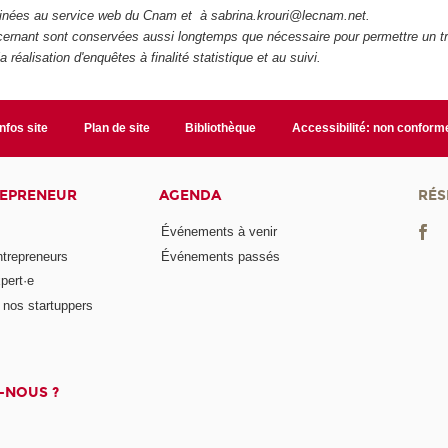
inées au service web du Cnam et à sabrina.krouri@lecnam.net.
ernant sont conservées aussi longtemps que nécessaire pour permettre un t
a réalisation d'enquêtes à finalité statistique et au suivi.
Infos site
Plan de site
Bibliothèque
Accessibilité: non conform
REPRENEUR
AGENDA
RÉS
Événements à venir
ntrepreneurs
Événements passés
pert·e
nos startuppers
-NOUS ?