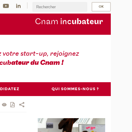
Cnam
inc
ubateur
z votre start-up, rejoignez
cub
ateur du Cnam !
DIDATEZ
QUI SOMMES-NOUS ?