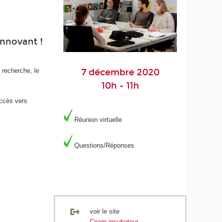
innovant !
7 décembre 2020
 recherche, le
10h - 11h
accès vers
Réunion virtuelle
Questions/Réponses
voir le site
Cnam incubateur